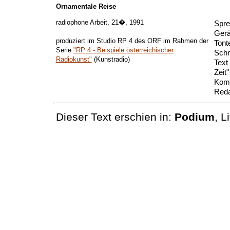
Ornamentale Reise
radiophone Arbeit, 21�, 1991
Spre
Gerä
produziert im Studio RP 4 des ORF im Rahmen der
Tont
Serie
"RP 4 - Beispiele österreichischer
Schn
Radiokunst"
(Kunstradio)
Text
Zeit
Komp
Reda
Dieser Text erschien in:
Podium
, L